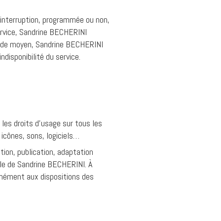
f interruption, programmée ou non,
ervice, Sandrine BECHERINI
on de moyen, Sandrine BECHERINI
disponibilité du service.
 les droits d’usage sur tous les
 icônes, sons, logiciels…
tion, publication, adaptation
able de Sandrine BECHERINI. À
rmément aux dispositions des