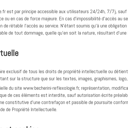
e.fr est par principe accessible aux utilisateurs 24/24h, 7/7j, sau
ce ou en cas de force majeure. En cas d’impossibilité d’accès au s
 de rétablir l’accès au service. N’étant soumis qu’à une obligati
ble de tout dommage, quelle qu’en soit la nature, résultant d’une in
ctuelle
e exclusif de tous les droits de propriété intellectuelle ou détient
tant sur la structure que sur les textes, images, graphismes, logo,
elle du site www.becherini-reflexologie.fr, représentation, modifica
onque de ces éléments est interdite, sauf autorisation écrite préal
me constitutive d’une contrefaçon et passible de poursuite confo
de de Propriété Intellectuelle.