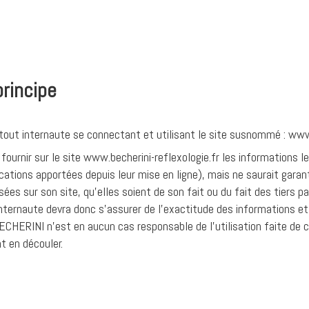
principe
, tout internaute se connectant et utilisant le site susnommé : www.
urnir sur le site www.becherini-reflexologie.fr les informations le
cations apportées depuis leur mise en ligne), mais ne saurait garant
sées sur son site, qu’elles soient de son fait ou du fait des tiers pa
nternaute devra donc s'assurer de l'exactitude des informations et
e BECHERINI n'est en aucun cas responsable de l'utilisation faite de 
nt en découler.