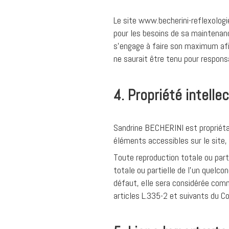
Le site www.becherini-reflexologi
pour les besoins de sa maintenan
s’engage à faire son maximum afin
ne saurait être tenu pour responsa
4. Propriété intelle
Sandrine BECHERINI est propriétair
éléments accessibles sur le site, 
Toute reproduction totale ou parti
totale ou partielle de l'un quelc
défaut, elle sera considérée com
articles L.335-2 et suivants du Co