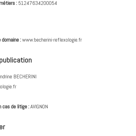
métiers :
51247634200054
e domaine :
www.becherini-reflexologie.fr
publication
ndrine BECHERINI
logie.fr
cas de litige :
AVIGNON
er