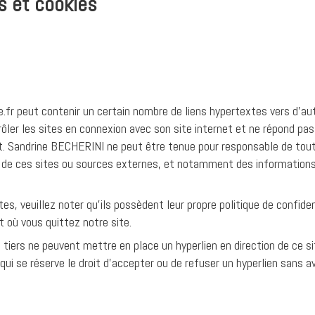
s et cookies
e.fr peut contenir un certain nombre de liens hypertextes vers d’a
er les sites en connexion avec son site internet et ne répond pas d
tit. Sandrine BECHERINI ne peut être tenue pour responsable de to
 de ces sites ou sources externes, et notamment des informations, 
tes, veuillez noter qu’ils possèdent leur propre politique de confide
 où vous quittez notre site.
t tiers ne peuvent mettre en place un hyperlien en direction de ce s
i se réserve le droit d’accepter ou de refuser un hyperlien sans avoi