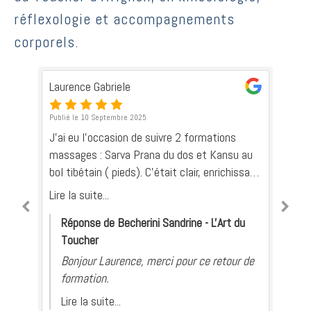
réflexologie et accompagnements
corporels.
Laurence Gabriele
Iv
Publié le 10 Septembre 2025
Pub
e
J’ai eu l’occasion de suivre 2 formations
une
massages : Sarva Prana du dos et Kansu au
bol tibétain ( pieds). C’était clair, enrichissant
et structuré, Sandrine est pédagogue, à
Lire la suite...
l’écoute et sait donner de bons conseils. Je
Réponse de Becherini Sandrine - L'Art du
ec
recommande vivement ses formations
Toucher
t
 en
Bonjour Laurence, merci pour ce retour de
formation.
ur
Lire la suite...