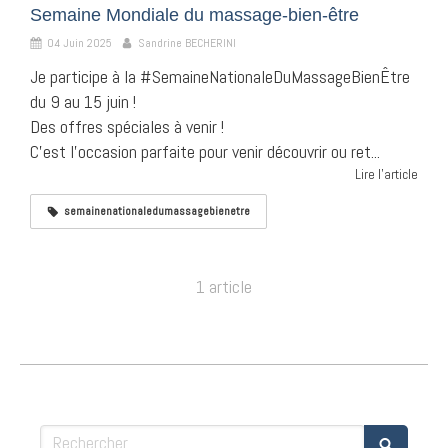
Semaine Mondiale du massage-bien-être
04 Juin 2025
Sandrine BECHERINI
Je participe à la #SemaineNationaleDuMassageBienÊtre
du 9 au 15 juin !
Des offres spéciales à venir !
C’est l’occasion parfaite pour venir découvrir ou ret...
Lire l'article
semainenationaledumassagebienetre
1 article
Rechercher