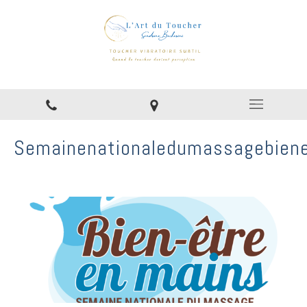
Semainenationaledumassagebiene